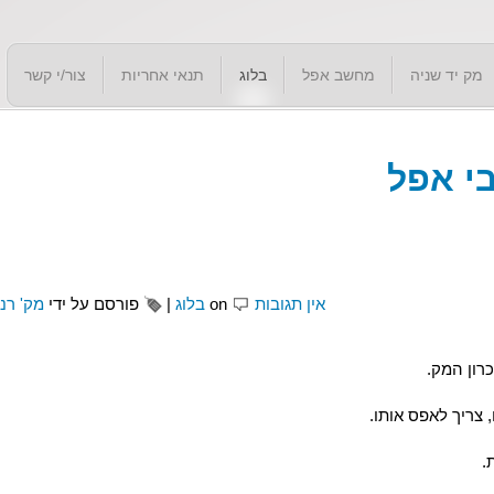
מק יד שניה
מחשב אפל
בלוג
תנאי אחריות
צור/י קשר
אין תגובות
on
בלוג
|
פורסם על ידי
מק' רנ
.