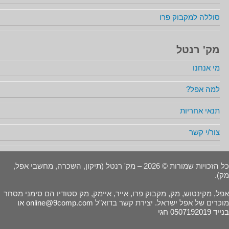
סוללה למקבוק פרו
מק' רנטל
מי אנחנו
למה אפל?
תנאי אחריות
צור/י קשר
כל הזכויות שמורות © 2026 – מק' רנטל (תיקון, השכרה, מחשבי אפל,
מק).
אפל, מקינטוש, מק, מקבוק פרו, אייר, איימק, מק סטודיו הם סימני מסחר
מוכרים של אפל ישראל. יצירת קשר בדוא"ל
online@9comp.com
או
בנייד 0507192019 חגי