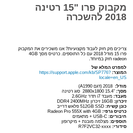
מקבוק פרו "15 רטינה
2018 להשכרה
צריכים מק חזק לעבוד מקצועיות? אנו משכירים את המקבוק
פרו 15 מודל 2018 עם כל התוספים. כרטיס מסך 4GB
radeon חזק במיוחד.
למפרט המלא של
המוצר:
https://support.apple.com/kb/SP776?
locale=en_US
מודל:
2018
(דגם A1990)
מסך:
"15.4 2880x1800 סוג רטינה
מעבד:
מעבד i7 תדר 2.6GHz
זיכרון:
16GB זיכרון DDR4 2400MHz
כונן קשיח:
512GB SSD פלאש דרייב
כרטיס גרפי:
Radeon Pro 555X with 4GB
חיבורים:
USB-C + מתאמים
תוספים:
מצלמה מובנת + מיקרופון
סידורי:
R7F2VC32-xxxx