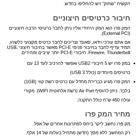
הקשיח "שחוק" ויש להחליפו בחדש.
חיבור כרטיסים חיצוניים
המק פרו הוא המק היחידי אליו ניתן לחבר כרטיסי הרבה חיצוניים
(External PCI).
אם אתם עורכי וידאו, סאונד וצריכים לחבר כרטיס מקצועי כלשהו,
תמיד עדיף לחבר בחיבור פנימי PCI-E מאשר בחיבור חיצוני USB,
Firewire, Thunderbolt. חיבורי PCI-E יותר יציבים ומהירים.
במק פרו יש 5 חיבורי USB2 ואפשר להרכיב לעד 13 עם
כרטיסים מיוחדים (כולל USB 3)
המק פרו מגיע כברירת מחדל עם כרטיס רשת קווי (1GB)
בלבד. ניתן להוסיף Air Port (רשת אלחוטית WIFI). מקורי
עולה 450 ש"ח כולל התקנה.
מחיר המק פרו
מק פרו נחשב ליקר ביחס לפתרונות אחרים של אפל.
רק המחשב ללא מסך (חדש) מתחיל בעלות של 14 אלף.