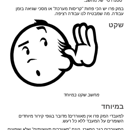
"סטנדרטי" של מחשב.
במק פרו יש הכי פחות "קריסות מערכת" או מסכי שגיאה בזמן
עבודה. מה שמבטיח לנו עבודה רציפה.
שקט
מחשב שקט במיוחד
במיוחד
למעבדי המק פרו אין מאווררים! מדובר בגופי קירור מיוחדים
השומרים על המעבד ללא כל רעש.
המאווררים בגב המארז, הינם "מאווררים תעשייתים" שלא שומעים