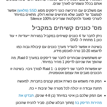
אותם בכלל ונשמרים לאורך שנים.
אם משלבים עם הרכישה כונני דיסקים מסוג
SSD (פלאש)
אפשר
לצמצם" עד למצב שלא מרגישים שהוא דולק. מתאים במיוחד
לעורכי סאונד ולהקלטות שצריכים 100% Silence
מס' כוננים קשיחים במקביל
ניתן לחבר עד 4 כוננים קשיחים במקביל במגירות ייעודיות + עוד
כונן 1 מתחת ל- DVD
בשיטה זו אפשר להגדיר מערך כוננים עם קיבולת גבוה כמו
לדוגמא 10-20 טרה לאכסון מידע.
יש משתמשים שבוחרים לחבר שני דיסקים במערך Raid 0, מה
שהופך את שניהם לדיסק 1 מהיר במיוחד.
יש אפשרות לחבר שני דיסקים ב- Raid 1 לצורך גיבוי. בשיטה זו
הכוננים מגבים את עצמם אוטומטית.
המק פרו משמש גם כשרת אכסון קבצים בחברות. למעשה
תחנת עבודה זו יכולה לכל מטרה של יציבות + כח.
אם המק שלכם בן איטי במיוחד (בן 4-8 שנים),
תבדקו את
מהירות הדיסק בו!
(מתוך הבלוג שלנו). סביר להניח שהכונן