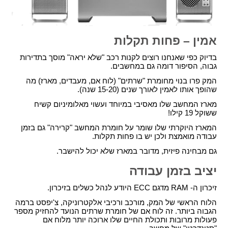
אמין – פחות תקלות
בדיוק כפי שאנחנו רוצים לקנות רכב "שלא יראה" מוסך בתדירות
גבוה, הסיפור דומה גם במחשבים.
המק פרו בנוי מחומרת "שרתים" (לוח אם, מעבדים, מארז) מה
שהופך אותו לאמין לאורך שנים (15-20 שנה).
מארז המחשב שלו מאסיבי במיוחד ועשוי מאלומיניום קשיח
ששוקל 19 קילו!
המארז היוקרתי שלו שומר על חומרת המחשב "קרירה" גם בזמן
עבודה מואמצת ולכן יש בו פחות תקלות.
גם מבחינה פיזית, מדובר במארז שלא יכול להישבר.
יציב בזמן עבודה
זיכרון ה- RAM מדגם ECC היודע לנהל כשלים בזיכרון.
הלוח הראשי של המק, מורכב ורכיבי אלקטרוניקה, צ'יפסט ברמה
הגבוה ביותר. זה לוח אם של חומרת שרתים הנועד להחזיק מספר
פעולות מרובות ותכולת החיים שלו ארוכה יותר מלוח אם