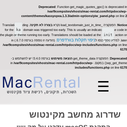
Deprecated
: Function get_magic_quotes_gpc() is deprecated in
/var/9compsites/vhosts/mac-rental.com/httpdocs/wp-
content/themes/kassyopea.1.3.3/admin-options/yiw_panel.php
on line
2
Notice
: הפונקציה _load_textdomain_just_in_time נקרא
בצורה לא תקינה
. Translation loading
ka
for the
domain was triggered too early. This is usually an indicator for some code in
init
the plugin or theme running too early. Translations should be loaded at the
action or
ניפוי תקלות בוורדפרס
later. למידע נוסף כנסו ל
. (הודעה זו נוספה בגרסה 6.7.0.) in
/var/9compsites/vhosts/mac-rental.com/httpdocs/wp-includes/functions.php
on line
6170
Deprecated
: הפונקציה get_theme_data
הוצאה משימוש
בגרסה 3.4.0! יש להשתמש ב-
wp_get_theme() במקום. in
/var/9compsites/vhosts/mac-rental.com/httpdocs/wp-
includes/functions.php
on line
6170
☰
שדרוג מחשב מקינטוש