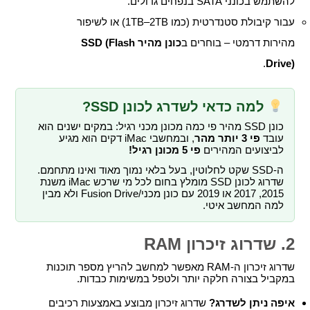
להשתמש בכונני SATA בנפחים גדולים.
עבור קיבולת סטנדרטית (כמו 1TB–2TB) או לשיפור
מהירות דרמטי – בוחרים ב
כונן מהיר SSD (Flash
.
Drive)
למה כדאי לשדרג לכונן SSD?
כונן SSD מהיר פי כמה מכונן מכני רגיל: במקים ישנים הוא
עובד
פי 3 יותר מהר
, ובמחשבי iMac דקים הוא מגיע
לביצועים המהירים
פי 5 מכונן רגיל!
ה-SSD שקט לחלוטין, בעל בלאי נמוך מאוד ואינו מתחמם.
שדרוג לכונן SSD מומלץ בחום לכל מי שרכש iMac משנת
2015, 2017 או 2019 עם כונן מכני/Fusion Drive ולא מבין
למה המחשב איטי.
2. שדרוג זיכרון RAM
שדרוג זיכרון ה-RAM מאפשר למחשב להריץ מספר תוכנות
במקביל בצורה חלקה יותר ולטפל במשימות כבדות.
איפה ניתן לשדרג?
שדרוג זיכרון מבוצע באמצעות רכיבים