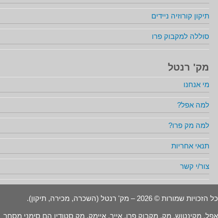
תיקון קורוזיה ניידים
סוללה למקבוק פרו
מק' רנטל
מי אנחנו
למה אפל?
למה מק פרו?
תנאי אחריות
צור/י קשר
כל הזכויות שמורות © 2026 – מק' רנטל (השכרה, מכירה, תיקון).
אפל, מקינטוש, מק, מקבוק פרו, אייר, איימק, מק סטודיו הם סימני מסחר