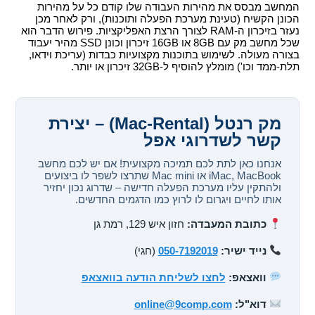
המחשב מבסס את מהירות העבודה שלו קודם כל על מהירות
הכונן הקשיח (טעינת מערכת הפעלה ותוכנות), ורק לאחר מכן
נעזר בזיכרון ה-RAM לצורך הרצת האפליקציות. פירוש הדבר הוא
שכל מחשב מק עם 8GB או 16GB זיכרון וכונן SSD מהיר יעבוד
בצורה מעולה. לשימוש בתוכנות מקצועיות כבדות (עריכת וידאו,
תלת-ממד וכו') מומלץ להוסיף ל-32GB זיכרון או יותר.
מק רנטל (Mac-Rental) – יצירת
קשר לשדרוגי אפל
אנחנו כאן לתת לכם תמיכה מקצועית! אם יש לכם מחשב
iMac, MacBook או Mac mini שתרצו לשפר לו ביצועים
ולהתקין עליו מערכת הפעלה חדישה – שדרוג נכון יחזיר
אותו לחיים ויגרום לו לרוץ כמו הדגמים החדשים.
כתובת המעבדה:
חזון איש 129, רמת גן
נייד ישיר:
050-7192019
(חגי)
וואצאפ:
לחצו לשליחת הודעה בוואצאפ
דוא"ל:
online@9comp.com