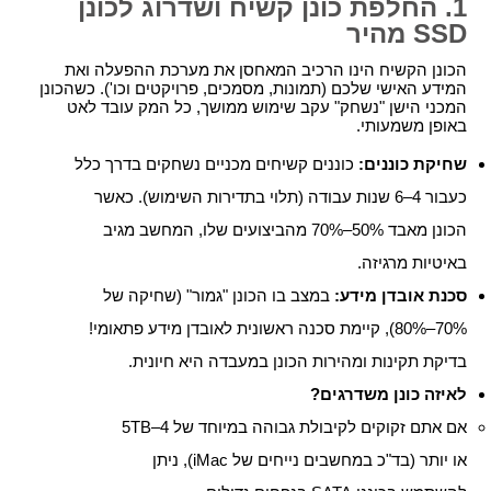
1. החלפת כונן קשיח ושדרוג לכונן
SSD מהיר
הכונן הקשיח הינו הרכיב המאחסן את מערכת ההפעלה ואת
המידע האישי שלכם (תמונות, מסמכים, פרויקטים וכו'). כשהכונן
המכני הישן "נשחק" עקב שימוש ממושך, כל המק עובד לאט
באופן משמעותי.
שחיקת כוננים:
כוננים קשיחים מכניים נשחקים בדרך כלל
כעבור 4–6 שנות עבודה (תלוי בתדירות השימוש). כאשר
הכונן מאבד 50%–70% מהביצועים שלו, המחשב מגיב
באיטיות מרגיזה.
סכנת אובדן מידע:
במצב בו הכונן "גמור" (שחיקה של
70%–80%), קיימת סכנה ראשונית לאובדן מידע פתאומי!
בדיקת תקינות ומהירות הכונן במעבדה היא חיונית.
לאיזה כונן משדרגים?
אם אתם זקוקים לקיבולת גבוהה במיוחד של 4–5TB
או יותר (בד"כ במחשבים נייחים של iMac), ניתן